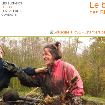
Le 
LES BLONGIOS
LE BLOG
des B
LES GALERIES
CONTACTS