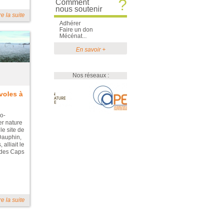
?
Comment
nous soutenir
re la suite
Adhérer
Faire un don
Mécénat...
En savoir +
Nos réseaux :
voles à
o-
er nature
 le site de
Dauphin,
alliait le
 des Caps
re la suite