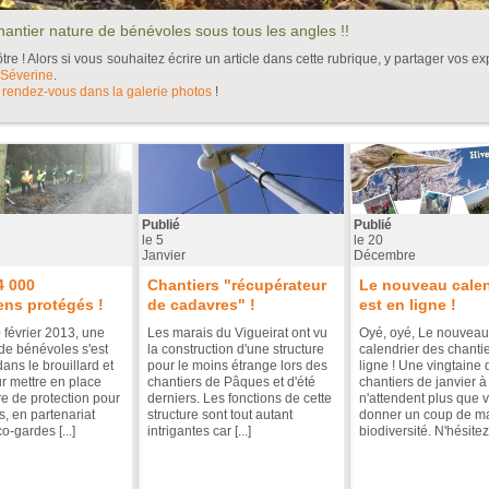
 chantier nature de bénévoles sous tous les angles !!
re ! Alors si vous souhaitez écrire un article dans cette rubrique, y partager vos e
 Séverine
.
,
rendez-vous dans la galerie photos
!
Publié
Publié
le
5
le
20
Janvier
Décembre
4 000
Chantiers "récupérateur
Le nouveau calen
ns protégés !
de cadavres" !
est en ligne !
 février 2013, une
Les marais du Vigueirat ont vu
Oyé, oyé, Le nouveau
de bénévoles s'est
la construction d'une structure
calendrier des chantie
ans le brouillard et
pour le moins étrange lors des
ligne ! Une vingtaine 
ur mettre en place
chantiers de Pâques et d'été
chantiers de janvier à
re de protection pour
derniers. Les fonctions de cette
n'attendent plus que 
, en partenariat
structure sont tout autant
donner un coup de ma
o-gardes [...]
intrigantes car [...]
biodiversité. N'hésitez 