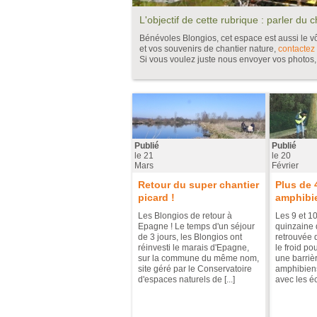
L'objectif de cette rubrique : parler du
Bénévoles Blongios, cet espace est aussi le vôt
et vos souvenirs de chantier nature,
contactez
Si vous voulez juste nous envoyer vos photos
Pages
Publié
Publié
le
21
le
20
Mars
Février
Retour du super chantier
Plus de 
picard !
amphibie
Les Blongios de retour à
Les 9 et 10
Epagne ! Le temps d'un séjour
quinzaine 
de 3 jours, les Blongios ont
retrouvée d
réinvesti le marais d'Epagne,
le froid po
sur la commune du même nom,
une barriè
site géré par le Conservatoire
amphibiens
d'espaces naturels de [...]
avec les éc