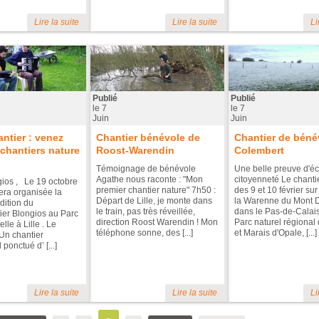
Lire la suite
Lire la suite
Li
Publié
Publié
le
7
le
7
Juin
Juin
antier : venez
Chantier bénévole de
Chantier de béné
s chantiers nature
Roost-Warendin
Colembert
Témoignage de bénévole
Une belle preuve d'éc
Agathe nous raconte : "Mon
citoyenneté Le chanti
ios , Le 19 octobre
premier chantier nature" 7h50 :
des 9 et 10 février sur
era organisée la
Départ de Lille, je monte dans
la Warenne du Mont 
dition du
le train, pas très réveillée,
dans le Pas-de-Calais, 
tier Blongios au Parc
direction Roost Warendin ! Mon
Parc naturel régional
elle à Lille . Le
téléphone sonne, des [...]
et Marais d'Opale, [...]
 Un chantier
 ponctué d’ [...]
Lire la suite
Lire la suite
Li