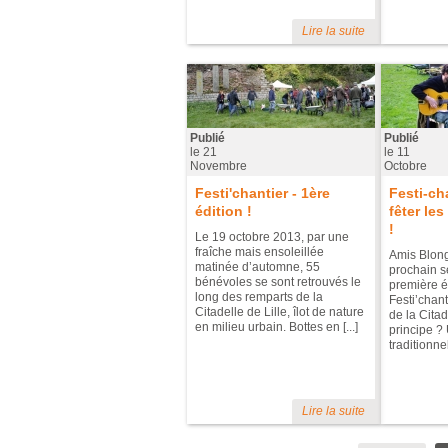
Lire la suite
Publié
Publié
le
21
le
11
Novembre
Octobre
Festi'chantier - 1ère
Festi-ch
édition !
fêter le
!
Le 19 octobre 2013, par une
fraîche mais ensoleillée
Amis Blong
matinée d’automne, 55
prochain s
bénévoles se sont retrouvés le
première é
long des remparts de la
Festi’chan
Citadelle de Lille, îlot de nature
de la Citad
en milieu urbain. Bottes en [...]
principe ?
traditionnel
Lire la suite