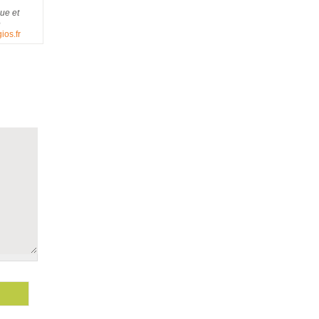
ue et
e
ios.fr