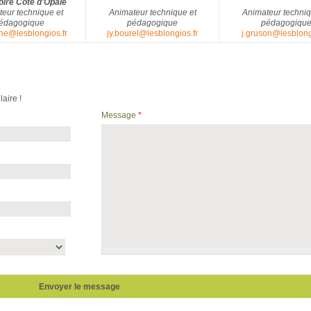
toire Côte d'Opale
eur technique et
Animateur technique et
Animateur techniq
édagogique
pédagogique
pédagogiqu
he@lesblongios.fr
jy.bourel@lesblongios.fr
j.gruson@lesblong
aire !
Message
*