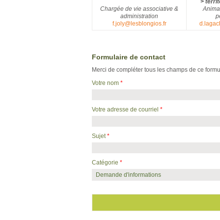
> terri
Chargée de vie associative &
Animat
administration
p
f.joly@lesblongios.fr
d.lagac
Formulaire de contact
Merci de compléter tous les champs de ce formul
Votre nom
*
Votre adresse de courriel
*
Sujet
*
Catégorie
*