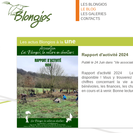
thématiques des prochains 
Aller au contenu principal
LES BLONGIOS
numéros des bénévoles qui les c
de fil pour s'inscrire ! À très bien
LE BLOG
LES GALERIES
CONTACTS
une
Les actus Blongios à la
Rapport d'activité 2024
Publié le
24 Juin
dans "Vie associat
Rapport d'activité 2024 Le 
disponible ! Vous y trouverez 
chiffres concernant la vie a
bénévoles, les finances, les ch
en cours et à venir. Bonne lectur