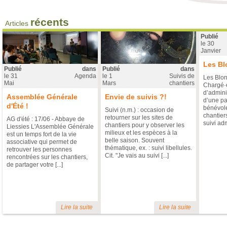
Rapport d'activité 2023
Publié le
3 Juillet
dans "Vie associat
récents
Articles
Publié
Rapport d'activité 2023 Il est to
le
30
les éléments et chiffres de l'
Janvier
chantiers de bénévoles, finan
projets en cours et à venir. Bonn
Les Bl
2023
Publié
dans
Publié
dans
le
31
Agenda
le
1
Suivis de
Les Blon
Mai
Mars
chantiers
Chargé·e
d’admini
Assemblée Générale
Envie de suivis ?!
d’une pa
d'Été !
bénévole
Suivi (n.m.) : occasion de
chantiers
retourner sur les sites de
AG d'été : 17/06 - Abbaye de
suivi admi
chantiers pour y observer les
Liessies L'Assemblée Générale
milieux et les espèces à la
est un temps fort de la vie
belle saison. Souvent
associative qui permet de
Les Blongios recrutent !
thématique, ex. : suivi libellules.
retrouver les personnes
Cit. "Je vais au suivi [...]
rencontrées sur les chantiers,
Publié le
11 Décembre
dans "Vie as
de partager votre [...]
Poste mixte : Animateur.ice 
chantiers nature (50%) et ge
financier (50%) L'association
chantiers » est une associatio
des milieux naturels et l’éduc
Lire la suite
Lire la suite
France et ailleurs en France grâce 