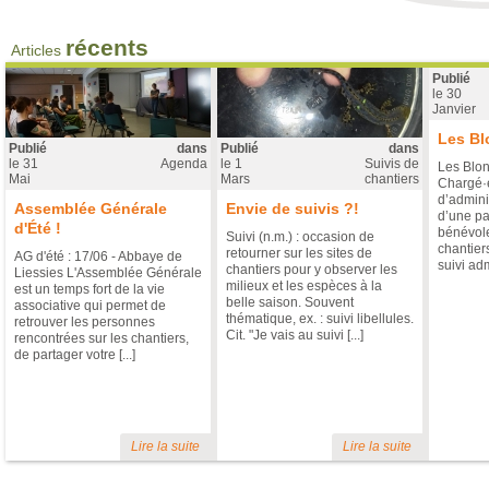
Rapport d'activité 2023
Publié le
3 Juillet
dans "Vie associat
récents
Articles
Publié
Rapport d'activité 2023 Il est to
le
30
les éléments et chiffres de l'
Janvier
chantiers de bénévoles, finan
projets en cours et à venir. Bonn
Les Bl
2023
Publié
dans
Publié
dans
le
31
Agenda
le
1
Suivis de
Les Blon
Mai
Mars
chantiers
Chargé·e
d’admini
Assemblée Générale
Envie de suivis ?!
d’une pa
d'Été !
bénévole
Suivi (n.m.) : occasion de
chantiers
retourner sur les sites de
AG d'été : 17/06 - Abbaye de
suivi admi
chantiers pour y observer les
Liessies L'Assemblée Générale
milieux et les espèces à la
est un temps fort de la vie
belle saison. Souvent
associative qui permet de
Les Blongios recrutent !
thématique, ex. : suivi libellules.
retrouver les personnes
Cit. "Je vais au suivi [...]
rencontrées sur les chantiers,
Publié le
11 Décembre
dans "Vie as
de partager votre [...]
Poste mixte : Animateur.ice 
chantiers nature (50%) et ge
financier (50%) L'association
chantiers » est une associatio
des milieux naturels et l’éduc
Lire la suite
Lire la suite
France et ailleurs en France grâce 