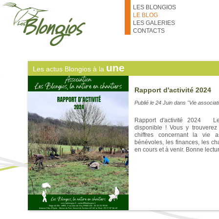
thématiques des prochains 
Aller au contenu principal
LES BLONGIOS
numéros des bénévoles qui les c
de fil pour s'inscrire ! À très bien
LE BLOG
LES GALERIES
CONTACTS
une
Les actus Blongios à la
Rapport d'activité 2024
Publié le
24 Juin
dans "Vie associat
Rapport d'activité 2024 Le 
disponible ! Vous y trouverez 
chiffres concernant la vie a
bénévoles, les finances, les ch
en cours et à venir. Bonne lectur