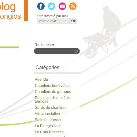
blog
longios
Être informé par mail
Courriel
*
Rechercher
Rechercher
Catégories
Agenda
Chantiers bénévoles
Chantiers de groupes
Projets participatifs de
territoire
Suivis de chantiers
Vie associative
Salle de presse
La Blongio'zette
Le Coin Recettes