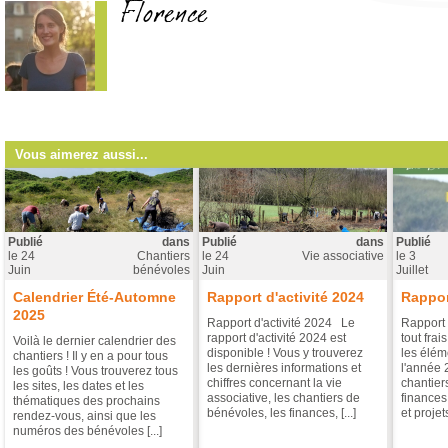
Florence
Vous aimerez aussi...
Publié
dans
Publié
dans
Publié
le
24
Chantiers
le
24
Vie associative
le
3
Juin
bénévoles
Juin
Juillet
Calendrier Été-Automne
Rapport d'activité 2024
Rappor
2025
Rapport d'activité 2024 Le
Rapport 
rapport d'activité 2024 est
tout frai
Voilà le dernier calendrier des
disponible ! Vous y trouverez
les éléme
chantiers ! Il y en a pour tous
les dernières informations et
l'année 
les goûts ! Vous trouverez tous
chiffres concernant la vie
chantier
les sites, les dates et les
associative, les chantiers de
finances
thématiques des prochains
bénévoles, les finances, [...]
et projets 
rendez-vous, ainsi que les
numéros des bénévoles [...]