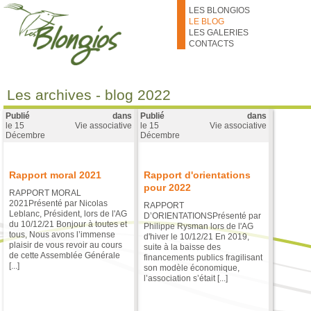
Aller au contenu principal
LES BLONGIOS
LE BLOG
LES GALERIES
CONTACTS
Les archives - blog 2022
Publié
dans
Publié
dans
le
15
Vie associative
le
15
Vie associative
Décembre
Décembre
Rapport moral 2021
Rapport d'orientations
pour 2022
RAPPORT MORAL
2021Présenté par Nicolas
RAPPORT
Leblanc, Président, lors de l'AG
D’ORIENTATIONSPrésenté par
du 10/12/21 Bonjour à toutes et
Philippe Rysman lors de l'AG
tous, Nous avons l’immense
d'hiver le 10/12/21 En 2019,
plaisir de vous revoir au cours
suite à la baisse des
de cette Assemblée Générale
financements publics fragilisant
[...]
son modèle économique,
l’association s’était [...]