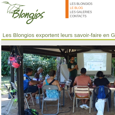
Aller au contenu principal
LES BLONGIOS
LE BLOG
LES GALERIES
CONTACTS
Les Blongios exportent leurs savoir-faire en