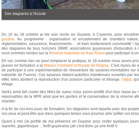
Des stagiaires à l'écoute
Du 16 au 18 octobre je me suis rendu en Guyane, à Cayenne, pour encadrer 
guyane
. Au programme : organisation et encadrement de chantiers nature, 
règlementation, assurance, financements ... et bien évidemment convivialité ! 
des stagiaires de tous horizons (WWF, associations guyanaises d'éducation à l'e
nous sommes rendus sur la
Réserve Naturelle de Kaw Roura
pour participer à un
Eh oui, comme rien ne peut remplacer la pratique, le 18 octobre nous avons pris
jeunes en formation à la
Maison Familiale et Rurale de Régina
. C'est munis de
de participer à une expérimentation de réouverture de savanes inondables sur le
naturelle de France). Ces savanes étaient autrefois maintenues ouvertes par les 
effet, elles abritent la reproduction d'un poisson particulier et étrange,
l'atipa
, qu
village.
Après avoir fait couler des litres de sueur, nous avons profité d'un bon repas au 
reponsables de la MFR ainsi que les gardes et le conservateur de la réserve afi
chantier.
A la fin de ces trois jours de formation, les stagiaires sont repartis avec des projet
vos yeux et peut-être que dans quelques temps vous pourrez aller prêter vos bra
Quant à moi j'ai profité de ma présence en Guyane pour rester quelques jours 
superbe, gigantesque ... forêt guyanaise (ah c'est donc ça une forêt !)