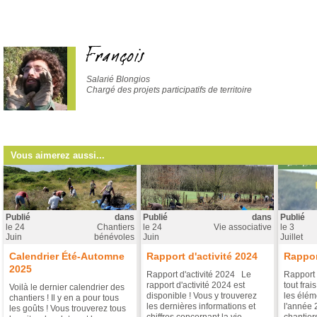
François
Salarié Blongios
Chargé des projets participatifs de territoire
Vous aimerez aussi...
Publié
dans
Publié
dans
Publié
le
24
Chantiers
le
24
Vie associative
le
3
Juin
bénévoles
Juin
Juillet
Calendrier Été-Automne
Rapport d'activité 2024
Rappor
2025
Rapport d'activité 2024 Le
Rapport 
rapport d'activité 2024 est
tout frai
Voilà le dernier calendrier des
disponible ! Vous y trouverez
les éléme
chantiers ! Il y en a pour tous
les dernières informations et
l'année 
les goûts ! Vous trouverez tous