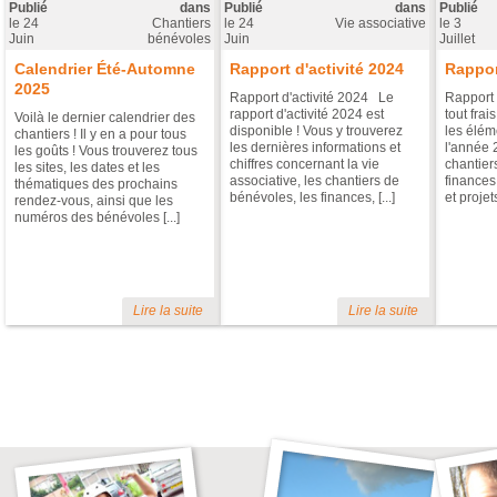
Publié
dans
Publié
dans
Publié
le
24
Chantiers
le
24
Vie associative
le
3
Juin
bénévoles
Juin
Juillet
Calendrier Été-Automne
Rapport d'activité 2024
Rappor
2025
Rapport d'activité 2024 Le
Rapport 
rapport d'activité 2024 est
tout frai
Voilà le dernier calendrier des
disponible ! Vous y trouverez
les éléme
chantiers ! Il y en a pour tous
les dernières informations et
l'année 
les goûts ! Vous trouverez tous
chiffres concernant la vie
chantier
les sites, les dates et les
associative, les chantiers de
finances
thématiques des prochains
bénévoles, les finances, [...]
et projets 
rendez-vous, ainsi que les
numéros des bénévoles [...]
Lire la suite
Lire la suite