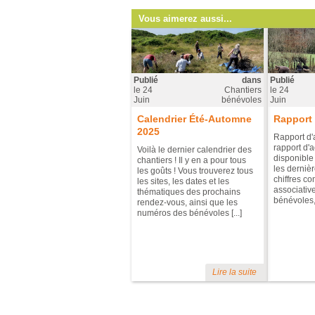
Vous aimerez aussi...
Publié
dans
Publié
le
24
Chantiers
le
24
Juin
bénévoles
Juin
Calendrier Été-Automne
Rapport 
2025
Rapport d'
rapport d'a
Voilà le dernier calendrier des
disponible
chantiers ! Il y en a pour tous
les dernièr
les goûts ! Vous trouverez tous
chiffres co
les sites, les dates et les
associative
thématiques des prochains
bénévoles, 
rendez-vous, ainsi que les
numéros des bénévoles [...]
Lire la suite