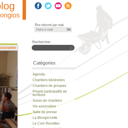
blog
longios
Être informé par mail
Courriel
*
Rechercher
ssociative
Rechercher
Catégories
Agenda
Chantiers bénévoles
Chantiers de groupes
Projets participatifs de
territoire
Suivis de chantiers
Vie associative
Salle de presse
La Blongio'zette
Le Coin Recettes