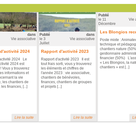
Publié
le
11
Vie 
Décembre
Les Blongios recr
dans
Publié
dans
Vie associative
le
3
Vie associative
Poste mixte : Animateu
Juillet
technique et pédagog
chantiers nature (50%
d'activité 2024
Rapport d'activité 2023
gestionnaire administra
financier (50%) L'ass
activité 2024 Le
Rapport d'activité 2023 Il est
« Les Blongios, la na
ctivité 2024 est
tout frais sorti, vous y trouverez
chantiers » est [...]
 ! Vous y trouverez
les éléments et chiffres de
es informations et
l'année 2023 : vie associative,
ncernant la vie
chantiers de bénévoles,
, les chantiers de
finances, chantiers de groupes
les finances, [...]
et projets [...]
Lire la suite
Lire la suite
Li