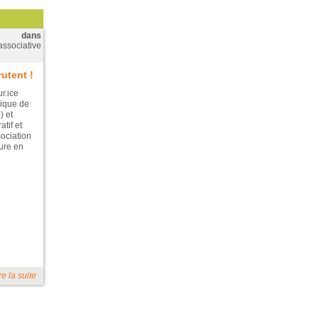
dans
associative
utent !
r.ice
ique de
) et
tif et
ociation
ture en
re la suite