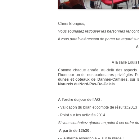
Chers Blongios,
Vous souhaitez retrouver les personnes rencontr
Il vous paraît intéressant de porter un regard s
A
A la salle Louis
Comme chaque année, au-delà des aspects lég
l’honneur un de nos partenaires privilégiés. P
dunes et coteaux de Dannes-Camiers,
sur l
Naturels du Nord-Pas-De-Calais
.
A l’o
rdre du jour de l’AG
:
- Validation du bilan et compte de résultat 2013
- Point sur les activités 2014
Si vous souhaitez ajouter un point à cet ordre du 
A partir de 12h30 :
- « Auberge espagnole » sur la plage !