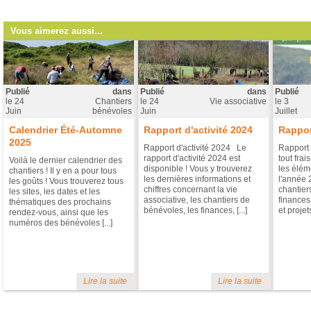
Vous aimerez aussi...
Publié
dans
Publié
dans
Publié
le
24
Chantiers
le
24
Vie associative
le
3
Juin
bénévoles
Juin
Juillet
Calendrier Été-Automne
Rapport d'activité 2024
Rappor
2025
Rapport d'activité 2024 Le
Rapport 
rapport d'activité 2024 est
tout frai
Voilà le dernier calendrier des
disponible ! Vous y trouverez
les éléme
chantiers ! Il y en a pour tous
les dernières informations et
l'année 
les goûts ! Vous trouverez tous
chiffres concernant la vie
chantier
les sites, les dates et les
associative, les chantiers de
finances
thématiques des prochains
bénévoles, les finances, [...]
et projets 
rendez-vous, ainsi que les
numéros des bénévoles [...]
Lire la suite
Lire la suite