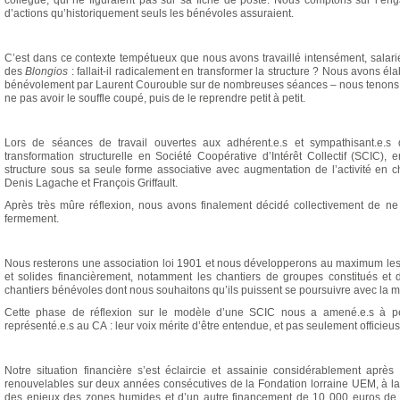
collègue, qui ne figuraient pas sur sa fiche de poste. Nous comptons sur l’en
d’actions qu’historiquement seuls les bénévoles assuraient.
C’est dans ce contexte tempétueux que nous avons travaillé intensément, salari
des
Blongios
: fallait-il radicalement en transformer la structure ? Nous avons 
bénévolement par Laurent Courouble sur de nombreuses séances – nous tenons 
ne pas avoir le souffle coupé, puis de le reprendre petit à petit.
Lors de séances de travail ouvertes aux adhérent.e.s et sympathisant.e.
transformation structurelle en Société Coopérative d’Intérêt Collectif (SCIC),
structure sous sa seule forme associative avec augmentation de l’activité en 
Denis Lagache et François Griffault.
Après très mûre réflexion, nous avons finalement décidé collectivement de n
fermement.
Nous resterons une association loi 1901 et nous développerons au maximum les 
et solides financièrement, notamment les chantiers de groupes constitués et d
chantiers bénévoles dont nous souhaitons qu’ils puissent se poursuivre avec la 
Cette phase de réflexion sur le modèle d’une SCIC nous a amené.e.s à pense
représenté.e.s au CA : leur voix mérite d’être entendue, et pas seulement officieu
Notre situation financière s’est éclaircie et assainie considérablement aprè
renouvelables sur deux années consécutives de la Fondation lorraine UEM, à la
des enjeux des zones humides et d’un autre financement de 10 000 euros de 