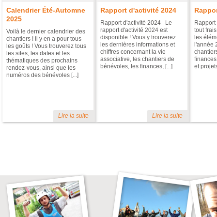
Calendrier Été-Automne
Rapport d'activité 2024
Rappor
2025
Rapport d'activité 2024 Le
Rapport 
rapport d'activité 2024 est
tout frai
Voilà le dernier calendrier des
disponible ! Vous y trouverez
les éléme
chantiers ! Il y en a pour tous
les dernières informations et
l'année 
les goûts ! Vous trouverez tous
chiffres concernant la vie
chantier
les sites, les dates et les
associative, les chantiers de
finances
thématiques des prochains
bénévoles, les finances, [...]
et projets 
rendez-vous, ainsi que les
numéros des bénévoles [...]
Lire la suite
Lire la suite