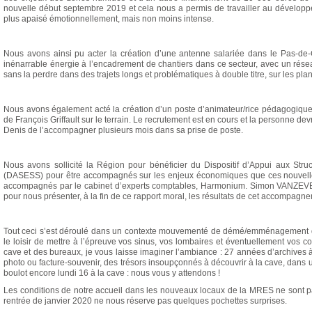
nouvelle début septembre 2019 et cela nous a permis de travailler au dével
plus apaisé émotionnellement, mais non moins intense.
Nous avons ainsi pu acter la création d’une antenne salariée dans le Pas-de
inénarrable énergie à l’encadrement de chantiers dans ce secteur, avec un rése
sans la perdre dans des trajets longs et problématiques à double titre, sur les plan
Nous avons également acté la création d’un poste d’animateur/rice pédagogique 
de François Griffault sur le terrain. Le recrutement est en cours et la personne de
Denis de l’accompagner plusieurs mois dans sa prise de poste.
Nous avons sollicité la Région pour bénéficier du Dispositif d’Appui aux Stru
(DASESS) pour être accompagnés sur les enjeux économiques que ces nouvelles
accompagnés par le cabinet d’experts comptables, Harmonium. Simon VANZEVEREN 
pour nous présenter, à la fin de ce rapport moral, les résultats de cet accompagn
Tout ceci s’est déroulé dans un contexte mouvementé de démé/emménagement d
le loisir de mettre à l’épreuve vos sinus, vos lombaires et éventuellement vos 
cave et des bureaux, je vous laisse imaginer l’ambiance : 27 années d’archives à 
photo ou facture-souvenir, des trésors insoupçonnés à découvrir à la cave, dans u
boulot encore lundi 16 à la cave : nous vous y attendons !
Les conditions de notre accueil dans les nouveaux locaux de la MRES ne sont pa
rentrée de janvier 2020 ne nous réserve pas quelques pochettes surprises.