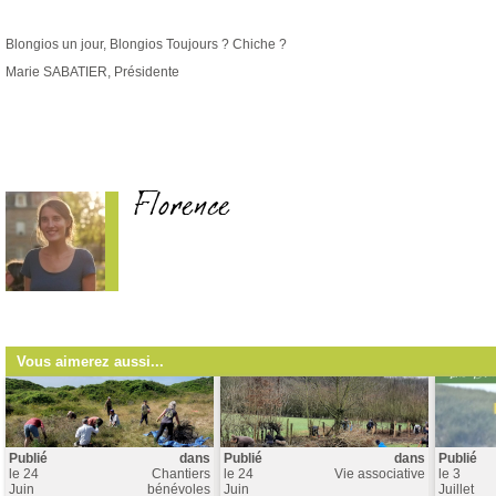
Blongios un jour, Blongios Toujours ? Chiche ?
Marie SABATIER, Présidente
Florence
Vous aimerez aussi...
Publié
dans
Publié
dans
Publié
le
24
Chantiers
le
24
Vie associative
le
3
Juin
bénévoles
Juin
Juillet