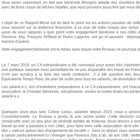
Vous savez cependant, en tant que bénévole
Blongios
adepte des chantiers de
avec de bons coups de bêches répétés, que nous pouvons aussi finir par nous dévit
L’objet de ce Rapport Moral est de faire le point sur les actions passées de cet
vous rassurer sur la résilience financière, à ce jour, de notre roseau aux vert
aussi de vous rappeler à quel point votre engagement bénévole à nos côtés e
Florence Joly, François Griffault et Denis Lagache, ont pu et peuvent déplo
horizon d’avenir.
Votre engagement bénévole est le milieu sans lequel notre Roseau ne peut pas su
Le 7 mars 2019, un CA extraordinaire a été convoqué pour poser très clairement 
une politique salariale nous permettant de ne pas disparaître des Hauts-de-Fra
n’ont pas survécu à la furie des vents contraires : il a été question très 
Équivalents Temps Plein, de plan de sortie pour tous les salariés, de dissolution d
Les salarié.e.s, lors d’entretiens préparatoires à ce CA extraordinaire, ont chac
association, le Chantier Bénévole, soit préservé, envers et contre toutes les pert
salarié.e.s.
Quelques jours plus tard, Céline Leduc, salariée depuis 2015, nous a annon
Conventionnelle. Le Roseau a perdu là une racine solide. Cette décision co
consécutifs avec un peu plus de sérénité teintée de tristesse. Nous tenons à r
travail qu’elle a passées à nos côtés, pour faire vivre cette association dont ell
des « valeurs autour des changements de société ». Sans ce départ, nous aurion
à saluer particulièrement ici l’énergie que Florence Joly a dû, de son côté, mett