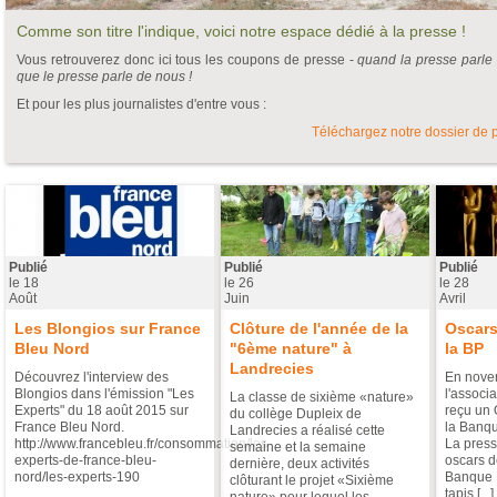
Comme son titre l'indique, voici notre espace dédié à la presse !
Vous retrouverez donc ici tous les coupons de presse -
quand la presse parle
que le presse parle de nous !
Et pour les plus journalistes d'entre vous :
Téléchargez notre dossier de 
Pages
Publié
Publié
Publié
le
18
le
26
le
28
Août
Juin
Avril
Les Blongios sur France
Clôture de l'année de la
Oscars 
Bleu Nord
"6ème nature" à
la BP
Landrecies
Découvrez l'interview des
En nove
Blongios dans l'émission "Les
l'associ
La classe de sixième «nature»
Experts" du 18 août 2015 sur
reçu un O
du collège Dupleix de
France Bleu Nord.
la Banqu
Landrecies a réalisé cette
http://www.francebleu.fr/consommation/les-
La press
semaine et la semaine
experts-de-france-bleu-
oscars de
dernière, deux activités
nord/les-experts-190
Banque P
clôturant le projet «Sixième
tapis [...]