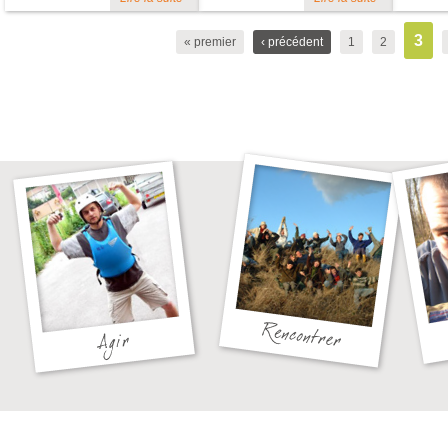
3
« premier
‹ précédent
1
2