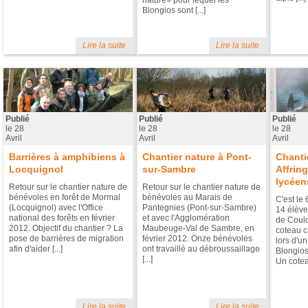
nature» pour lequel les
Blongios sont [...]
Lire la suite
Lire la suite
Publié
Publié
Publié
le
28
le
28
le
28
Avril
Avril
Avril
Barrières à amphibiens à
Chantier nature à Pont-
Chanti
Locquignol
sur-Sambre
Affrin
lycéen
Retour sur le chantier nature de
Retour sur le chantier nature de
bénévoles en forêt de Mormal
bénévoles au Marais de
C'est le
(Locquignol) avec l'Office
Pantegnies (Pont-sur-Sambre)
14 élève
national des forêts en février
et avec l'Agglomération
de Coulo
2012. Objectif du chantier ? La
Maubeuge-Val de Sambre, en
coteau c
pose de barrières de migration
février 2012. Onze bénévoles
lors d'u
afin d'aider [...]
ont travaillé au débroussaillage
Blongios
[...]
Un coteau
Lire la suite
Lire la suite