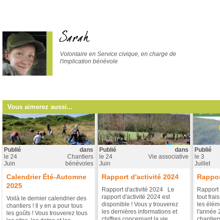
Sarah
Volontaire en Service civique, en charge de
l'implication bénévole
Vous aimerez aussi...
Publié
dans
Publié
dans
Publié
le
24
Chantiers
le
24
Vie associative
le
3
Juin
bénévoles
Juin
Juillet
Calendrier Été-Automne
Rapport d'activité 2024
Rappor
2025
Rapport d'activité 2024 Le
Rapport 
rapport d'activité 2024 est
tout frai
Voilà le dernier calendrier des
disponible ! Vous y trouverez
les éléme
chantiers ! Il y en a pour tous
les dernières informations et
l'année 
les goûts ! Vous trouverez tous
chiffres concernant la vie
chantier