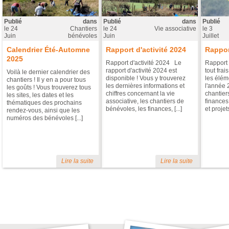
Publié
dans
Publié
dans
Publié
le
24
Chantiers
le
24
Vie associative
le
3
Juin
bénévoles
Juin
Juillet
Calendrier Été-Automne
Rapport d'activité 2024
Rappor
2025
Rapport d'activité 2024 Le
Rapport 
rapport d'activité 2024 est
tout frai
Voilà le dernier calendrier des
disponible ! Vous y trouverez
les éléme
chantiers ! Il y en a pour tous
les dernières informations et
l'année 
les goûts ! Vous trouverez tous
chiffres concernant la vie
chantier
les sites, les dates et les
associative, les chantiers de
finances
thématiques des prochains
bénévoles, les finances, [...]
et projets 
rendez-vous, ainsi que les
numéros des bénévoles [...]
Lire la suite
Lire la suite