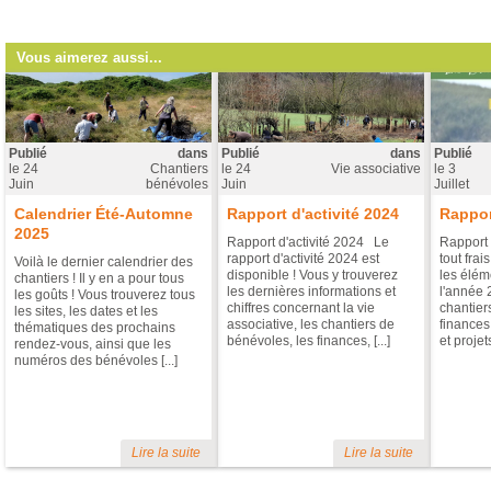
Vous aimerez aussi...
Publié
dans
Publié
dans
Publié
le
24
Chantiers
le
24
Vie associative
le
3
Juin
bénévoles
Juin
Juillet
Calendrier Été-Automne
Rapport d'activité 2024
Rappor
2025
Rapport d'activité 2024 Le
Rapport 
rapport d'activité 2024 est
tout frai
Voilà le dernier calendrier des
disponible ! Vous y trouverez
les éléme
chantiers ! Il y en a pour tous
les dernières informations et
l'année 
les goûts ! Vous trouverez tous
chiffres concernant la vie
chantier
les sites, les dates et les
associative, les chantiers de
finances
thématiques des prochains
bénévoles, les finances, [...]
et projets 
rendez-vous, ainsi que les
numéros des bénévoles [...]
Lire la suite
Lire la suite