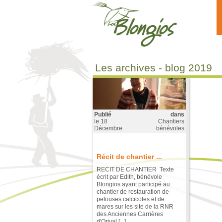
Aller au contenu principal
Les archives - blog 2019
Publié
dans
le
18
Chantiers
Décembre
bénévoles
Récit de chantier ...
RECIT DE CHANTIER Texte
écrit par Edith, bénévole
Blongios ayant participé au
chantier de restauration de
pelouses calcicoles et de
mares sur les site de la RNR
des Anciennes Carrières
d'Orival [...]