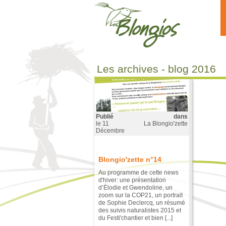
Aller au contenu principal
Les archives - blog 2016
Publié
dans
le
11
La Blongio'zette
Décembre
Blongio'zette n°14
Au programme de cette news
d'hiver: une présentation
d’Élodie et Gwendoline, un
zoom sur la COP21, un portrait
de Sophie Declercq, un résumé
des suivis naturalistes 2015 et
du Festi'chantier et bien [...]