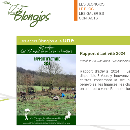
thématiques des prochains 
Aller au contenu principal
LES BLONGIOS
numéros des bénévoles qui les c
de fil pour s'inscrire ! À très bien
LE BLOG
LES GALERIES
CONTACTS
une
Les actus Blongios à la
Rapport d'activité 2024
Publié le
24 Juin
dans "Vie associat
Rapport d'activité 2024 Le 
disponible ! Vous y trouverez 
chiffres concernant la vie a
bénévoles, les finances, les ch
en cours et à venir. Bonne lectur