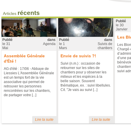
Rapport d'activité 2023
Publié le
3 Juillet
dans "Vie associat
récents
Articles
Publié
Rapport d'activité 2023 Il est to
le
30
les éléments et chiffres de l'
Janvier
chantiers de bénévoles, finan
projets en cours et à venir. Bonn
Les Bl
2023
Publié
dans
Publié
dans
le
31
Agenda
le
1
Suivis de
Les Blon
Mai
Mars
chantiers
Chargé·e
d’admini
Assemblée Générale
Envie de suivis ?!
d’une pa
d'Été !
bénévole
Suivi (n.m.) : occasion de
chantiers
retourner sur les sites de
AG d'été : 17/06 - Abbaye de
suivi admi
chantiers pour y observer les
Liessies L'Assemblée Générale
milieux et les espèces à la
est un temps fort de la vie
belle saison. Souvent
associative qui permet de
Les Blongios recrutent !
thématique, ex. : suivi libellules.
retrouver les personnes
Cit. "Je vais au suivi [...]
rencontrées sur les chantiers,
Publié le
11 Décembre
dans "Vie as
de partager votre [...]
Poste mixte : Animateur.ice 
chantiers nature (50%) et ge
financier (50%) L'association
chantiers » est une associatio
des milieux naturels et l’éduc
Lire la suite
Lire la suite
France et ailleurs en France grâce 