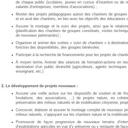
de chaque public (scolaires, jeunes en cursus d’insertion ou de r
salariés d’entreprises, membres d’associations) ;
Monter des projets pédagogiques autour des chantiers de groupes 
et en aval des chantiers, en lien avec les objectifs des éducateurs
Assurer le montage et le suivi des projets, ainsi que le relation
(planification des chantiers de groupes constitués, visites techni
de nouveaux partenariats) ;
Organiser et animer des sorties « suivi de chantiers » à destinati
fonction des disponibilités, des groupes bénévoles.
Participer à la recherche de financements pour les projets de chanti
À moyen terme, Animer des séances de formation-actions en rest
destination d’un public diversifié (agriculteurs, agents techniques 
enseignant, etc.)
2. Le développement de projets nouveaux :
Assurer une veille active sur les dispositifs de soutien et de f
fondations, des associations, ...)
de projets nature, en cohér
préservation des milieux naturels et de mobilisation citoyenne, propr
Concevoir, élaborer et
assurer le montage complet de nouveaux proj
milieux naturels, s’appuyant sur les chantiers nature et la mobilisat
Promouvoir
de façon progressive
de
nouveau
x
terrain
s
d’inter
d’exploitations agricoles en vue d’y préserver ou y restaurer
de faço