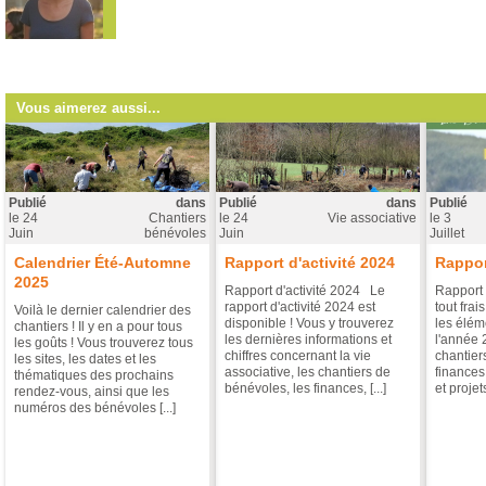
Vous aimerez aussi...
Publié
dans
Publié
dans
Publié
le
24
Chantiers
le
24
Vie associative
le
3
Juin
bénévoles
Juin
Juillet
Calendrier Été-Automne
Rapport d'activité 2024
Rappor
2025
Rapport d'activité 2024 Le
Rapport 
rapport d'activité 2024 est
tout frai
Voilà le dernier calendrier des
disponible ! Vous y trouverez
les éléme
chantiers ! Il y en a pour tous
les dernières informations et
l'année 
les goûts ! Vous trouverez tous
chiffres concernant la vie
chantier
les sites, les dates et les
associative, les chantiers de
finances
thématiques des prochains
bénévoles, les finances, [...]
et projets 
rendez-vous, ainsi que les
numéros des bénévoles [...]