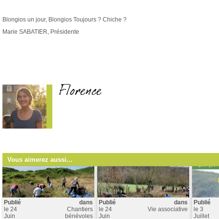
Blongios un jour, Blongios Toujours ? Chiche ?
Marie SABATIER, Présidente
Florence
Vous aimerez aussi...
Publié
dans
Publié
dans
Publié
le
24
Chantiers
le
24
Vie associative
le
3
Juin
bénévoles
Juin
Juillet