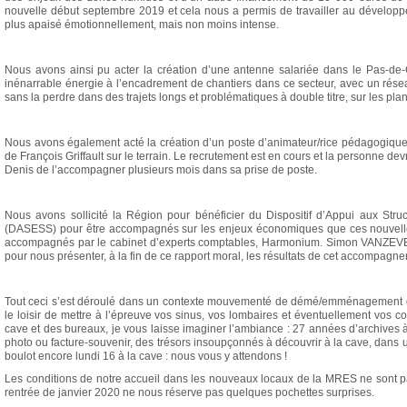
nouvelle début septembre 2019 et cela nous a permis de travailler au dével
plus apaisé émotionnellement, mais non moins intense.
Nous avons ainsi pu acter la création d’une antenne salariée dans le Pas-de
inénarrable énergie à l’encadrement de chantiers dans ce secteur, avec un rése
sans la perdre dans des trajets longs et problématiques à double titre, sur les plan
Nous avons également acté la création d’un poste d’animateur/rice pédagogique 
de François Griffault sur le terrain. Le recrutement est en cours et la personne de
Denis de l’accompagner plusieurs mois dans sa prise de poste.
Nous avons sollicité la Région pour bénéficier du Dispositif d’Appui aux Stru
(DASESS) pour être accompagnés sur les enjeux économiques que ces nouvelles
accompagnés par le cabinet d’experts comptables, Harmonium. Simon VANZEVEREN 
pour nous présenter, à la fin de ce rapport moral, les résultats de cet accompagn
Tout ceci s’est déroulé dans un contexte mouvementé de démé/emménagement d
le loisir de mettre à l’épreuve vos sinus, vos lombaires et éventuellement vos 
cave et des bureaux, je vous laisse imaginer l’ambiance : 27 années d’archives à 
photo ou facture-souvenir, des trésors insoupçonnés à découvrir à la cave, dans u
boulot encore lundi 16 à la cave : nous vous y attendons !
Les conditions de notre accueil dans les nouveaux locaux de la MRES ne sont pa
rentrée de janvier 2020 ne nous réserve pas quelques pochettes surprises.