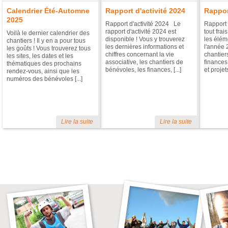
Calendrier Été-Automne
Rapport d'activité 2024
Rappor
2025
Rapport d'activité 2024 Le
Rapport 
rapport d'activité 2024 est
tout frai
Voilà le dernier calendrier des
disponible ! Vous y trouverez
les éléme
chantiers ! Il y en a pour tous
les dernières informations et
l'année 
les goûts ! Vous trouverez tous
chiffres concernant la vie
chantier
les sites, les dates et les
associative, les chantiers de
finances
thématiques des prochains
bénévoles, les finances, [...]
et projets 
rendez-vous, ainsi que les
numéros des bénévoles [...]
Lire la suite
Lire la suite