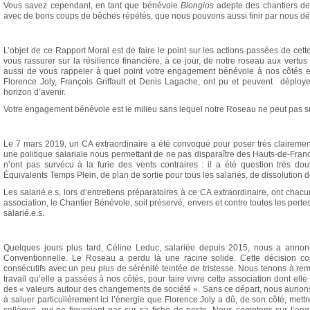
Vous savez cependant, en tant que bénévole
Blongios
adepte des chantiers de
avec de bons coups de bêches répétés, que nous pouvons aussi finir par nous dévit
L’objet de ce Rapport Moral est de faire le point sur les actions passées de cet
vous rassurer sur la résilience financière, à ce jour, de notre roseau aux vert
aussi de vous rappeler à quel point votre engagement bénévole à nos côtés e
Florence Joly, François Griffault et Denis Lagache, ont pu et peuvent déplo
horizon d’avenir.
Votre engagement bénévole est le milieu sans lequel notre Roseau ne peut pas su
Le 7 mars 2019, un CA extraordinaire a été convoqué pour poser très clairement 
une politique salariale nous permettant de ne pas disparaître des Hauts-de-Fra
n’ont pas survécu à la furie des vents contraires : il a été question très 
Équivalents Temps Plein, de plan de sortie pour tous les salariés, de dissolution d
Les salarié.e.s, lors d’entretiens préparatoires à ce CA extraordinaire, ont chac
association, le Chantier Bénévole, soit préservé, envers et contre toutes les pert
salarié.e.s.
Quelques jours plus tard, Céline Leduc, salariée depuis 2015, nous a annon
Conventionnelle. Le Roseau a perdu là une racine solide. Cette décision co
consécutifs avec un peu plus de sérénité teintée de tristesse. Nous tenons à r
travail qu’elle a passées à nos côtés, pour faire vivre cette association dont ell
des « valeurs autour des changements de société ». Sans ce départ, nous aurion
à saluer particulièrement ici l’énergie que Florence Joly a dû, de son côté, mett