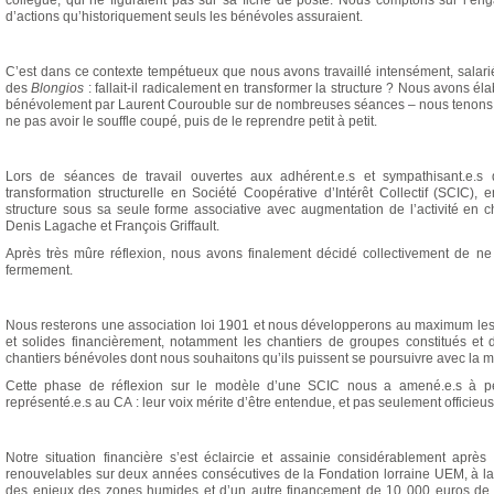
collègue, qui ne figuraient pas sur sa fiche de poste. Nous comptons sur l’en
d’actions qu’historiquement seuls les bénévoles assuraient.
C’est dans ce contexte tempétueux que nous avons travaillé intensément, salari
des
Blongios
: fallait-il radicalement en transformer la structure ? Nous avons 
bénévolement par Laurent Courouble sur de nombreuses séances – nous tenons 
ne pas avoir le souffle coupé, puis de le reprendre petit à petit.
Lors de séances de travail ouvertes aux adhérent.e.s et sympathisant.e.
transformation structurelle en Société Coopérative d’Intérêt Collectif (SCIC),
structure sous sa seule forme associative avec augmentation de l’activité en 
Denis Lagache et François Griffault.
Après très mûre réflexion, nous avons finalement décidé collectivement de n
fermement.
Nous resterons une association loi 1901 et nous développerons au maximum les 
et solides financièrement, notamment les chantiers de groupes constitués et d
chantiers bénévoles dont nous souhaitons qu’ils puissent se poursuivre avec la 
Cette phase de réflexion sur le modèle d’une SCIC nous a amené.e.s à pense
représenté.e.s au CA : leur voix mérite d’être entendue, et pas seulement officieu
Notre situation financière s’est éclaircie et assainie considérablement aprè
renouvelables sur deux années consécutives de la Fondation lorraine UEM, à la
des enjeux des zones humides et d’un autre financement de 10 000 euros de 