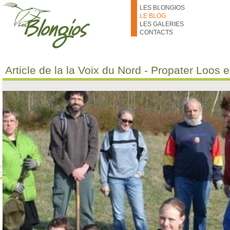
Aller au contenu principal
LES BLONGIOS
LE BLOG
LES GALERIES
CONTACTS
Article de la la Voix du Nord - Propater Loos 