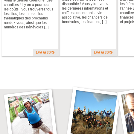
Voilà le dernier calendrier des
disponible ! Vous y trouverez
les éléme
chantiers ! Il y en a pour tous
les dernières informations et
l'année 
les goûts ! Vous trouverez tous
chiffres concernant la vie
chantier
les sites, les dates et les
associative, les chantiers de
finances
thématiques des prochains
bénévoles, les finances, [...]
et projets 
rendez-vous, ainsi que les
numéros des bénévoles [...]
Lire la suite
Lire la suite