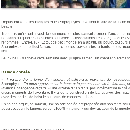
Depuis trois ans, les Blongios et les Saprophytes travaillent à faire de la friche 
beauté !
Trois ans qu’ils ont investi la commune, et plus particulièrement l’ancienne f
habitants du quartier Ouest travaillent avec les associations Les Blongios et les 
renommée l’Entre-Deux. Et tout ce petit monde en a abattu, du boulot, toujours 
Saprophytes, un collectif associant architectes, paysagistes, urbanistes, etc. po
lieu…
Leur « bail » s’achève cette semaine avec, jusqu’à samedi, un chantier ouvert à to
Balade contée
«
Il va prendre la forme d’un serpent et utilisera le maximum de ressources
Saprophytes.
En nous appuyant sur la force et le potentiel du site à l’état brut,
invitant à changer de regard
. » Une dizaine d’habitants, pas forcément de la cité 
divers moments de l’aventure. Il y a eu la construction de bancs avec des maté
avec des rondins de bois) le concours de cabanes en bois…
En point d’orgue, ce samedi, une balade contée est proposée aux habitants sous 
aussi découvrir le fameux serpent 100 % « naturel » qui devrait avoir de la gueule