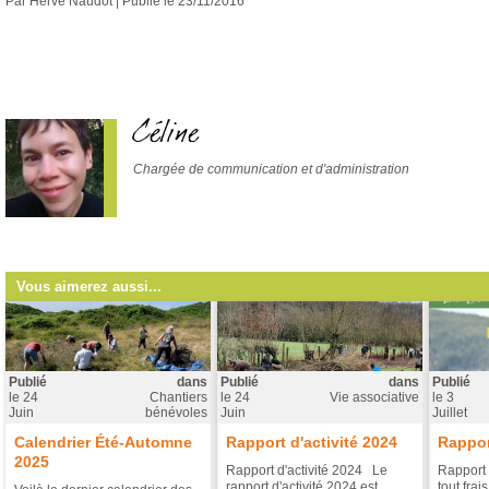
Par
Hervé Naudot |
Publié le
23/11/2016
Céline
Chargée de communication et d'administration
Vous aimerez aussi...
Publié
dans
Publié
dans
Publié
le
24
Chantiers
le
24
Vie associative
le
3
Juin
bénévoles
Juin
Juillet
Calendrier Été-Automne
Rapport d'activité 2024
Rappor
2025
Rapport d'activité 2024 Le
Rapport 
rapport d'activité 2024 est
tout frai