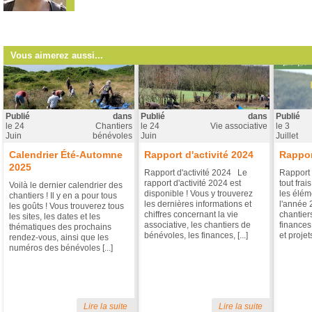
Vous aimerez aussi...
Publié
dans
Publié
dans
Publié
le
24
Chantiers
le
24
Vie associative
le
3
Juin
bénévoles
Juin
Juillet
Calendrier Été-Automne
Rapport d'activité 2024
Rappor
2025
Rapport d'activité 2024 Le
Rapport 
rapport d'activité 2024 est
tout frai
Voilà le dernier calendrier des
disponible ! Vous y trouverez
les éléme
chantiers ! Il y en a pour tous
les dernières informations et
l'année 
les goûts ! Vous trouverez tous
chiffres concernant la vie
chantier
les sites, les dates et les
associative, les chantiers de
finances
thématiques des prochains
bénévoles, les finances, [...]
et projets 
rendez-vous, ainsi que les
numéros des bénévoles [...]
Lire la suite
Lire la suite