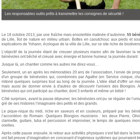
Les responsables outils prêts à transmettre les consignes de sécurité !
Le 19 octobre 2013, par une fraîche mais ensoleillée matinée d’automne,
55 bén
de Lille, îlot de nature en milieu urbain. Bottes en caoutchouc aux pieds et so
explications de Yohann, écologue de la ville de Lille, sur ce site riche de biodivers
L’objectif de la journée étant de creuser plusieurs mares afin de favoriser la 
bénévoles ont bêché et creusé avec énergie et bonne humeur, la journée durant.
Jusque là, un chantier comme les autres me direz-vous…
Seulement, un an après les mémorables 20 ans de l’association, l’envie de propose
d'un groupe de bénévoles qui, coordonnés par Agathe (en Service civique, ch
mitoné quelques surprises tout au long de la journée. L'idée était d'offrir un 
mais aussi de donner envie à d'autres de découvrir l'univers des Blongios. Au
bénévoles qui ont participé au chantier, dont 3 enfants et même un bébé !
Côté surprises, avant la pause déjeuner, les bénévoles ont pu se régaler de l’uni
gré de ses histoires l’imaginaire des petits et des grands.
Le pique-nique du midi, riche en saveurs et en couleurs, préparé par les bénév
l’accordéon de Romain. Quelques Blongios musiciens : les deux Pierre, Olivier
clarinette, guitare, tuba et percussion et improviser, le temps de quelques mo
oreilles.
Après cette pause enjouée, le retour aux activités physiques s’est fait dans la bonne
ont fait preuve d’imagination en concevant d’ingénieux systèmes qui pourraient 