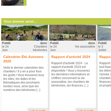
Vous aimerez aussi...
Publié
dans
Publié
dans
Publié
le
24
Chantiers
le
24
Vie associative
le
3
Juin
bénévoles
Juin
Juillet
Calendrier Été-Automne
Rapport d'activité 2024
Rappor
2025
Rapport d'activité 2024 Le
Rapport 
rapport d'activité 2024 est
tout frai
Voilà le dernier calendrier des
disponible ! Vous y trouverez
les éléme
chantiers ! Il y en a pour tous
les dernières informations et
l'année 
les goûts ! Vous trouverez tous
chiffres concernant la vie
chantier
les sites, les dates et les
associative, les chantiers de
finances
thématiques des prochains
bénévoles, les finances, [...]
et projets 
rendez-vous, ainsi que les
numéros des bénévoles [...]
Lire la suite
Lire la suite