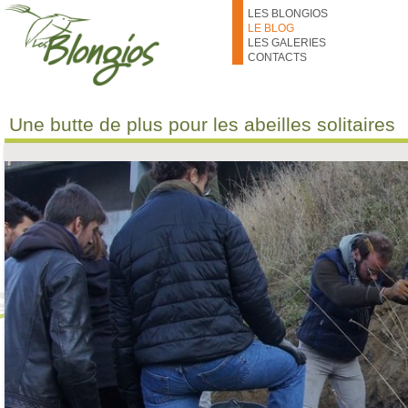
Aller au contenu principal
LES BLONGIOS
LE BLOG
LES GALERIES
CONTACTS
Une butte de plus pour les abeilles solitaires