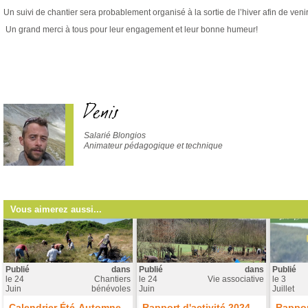
Un suivi de chantier sera probablement organisé à la sortie de l’hiver afin de veni
Un grand merci à tous pour leur engagement et leur bonne humeur!
Denis
Salarié Blongios
Animateur pédagogique et technique
Vous aimerez aussi...
Publié
dans
Publié
dans
Publié
le
24
Chantiers
le
24
Vie associative
le
3
Juin
bénévoles
Juin
Juillet
Calendrier Été-Automne
Rapport d'activité 2024
Rappor