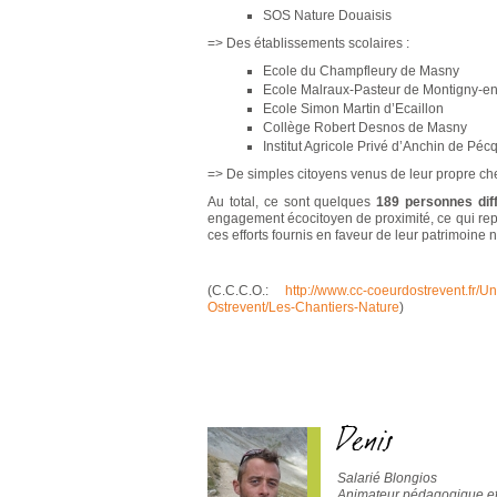
SOS Nature Douaisis
=> Des établissements scolaires :
Ecole du Champfleury de Masny
Ecole Malraux-Pasteur de Montigny-en
Ecole Simon Martin d’Ecaillon
Collège Robert Desnos de Masny
Institut Agricole Privé d’Anchin de Pé
=> De simples citoyens venus de leur propre che
Au total, ce sont quelques
189 personnes dif
engagement écocitoyen de proximité, ce qui re
ces efforts fournis en faveur de leur patrimoine n
(C.C.C.O.:
http://www.cc-coeurdostrevent.fr/U
Ostrevent/Les-Chantiers-Nature
)
Denis
Salarié Blongios
Animateur pédagogique et