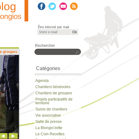
blog
longios
Être informé par mail
Courriel
*
Rechercher
de groupes
Rechercher
Catégories
Agenda
Chantiers bénévoles
Chantiers de groupes
Projets participatifs de
territoire
Suivis de chantiers
Vie associative
Salle de presse
La Blongio'zette
Le Coin Recettes