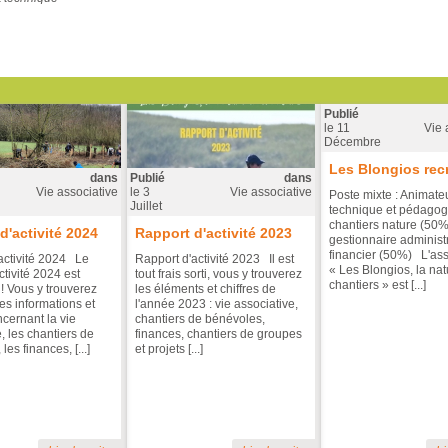
Publié
le
11
Vie 
Décembre
Les Blongios recr
dans
Publié
dans
Vie associative
le
3
Vie associative
Poste mixte : Animateu
Juillet
technique et pédagog
chantiers nature (50%
d'activité 2024
Rapport d'activité 2023
gestionnaire administra
financier (50%) L'ass
activité 2024 Le
Rapport d'activité 2023 Il est
« Les Blongios, la na
ctivité 2024 est
tout frais sorti, vous y trouverez
chantiers » est [...]
 ! Vous y trouverez
les éléments et chiffres de
es informations et
l'année 2023 : vie associative,
ncernant la vie
chantiers de bénévoles,
, les chantiers de
finances, chantiers de groupes
les finances, [...]
et projets [...]