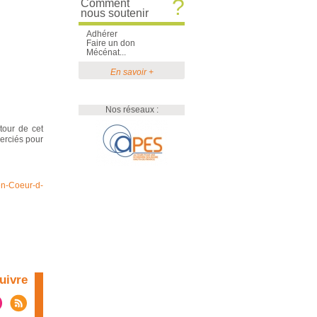
?
Comment
nous soutenir
Adhérer
Faire un don
Mécénat...
En savoir +
Nos réseaux :
tour de cet
merciés pour
-en-Coeur-d-
uivre