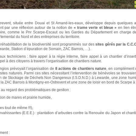
ent, située entre Douai et St Amand-les-eaux, développe depuis quelques 
ent par une réflexion autour de la notion de
« trame verte et bleue »
en lien étr
ritoire, comme le Pnr Scarpe-Escaut ou les Gardes du Département en charge 
emental du Nord et des entreprises du territoire.
e réhabilitation de la biodiversité sont programmés sur des
sites gérés par la C.C.
ewarde, Station d’épuration de Somain, ZAC Barrois, …).
aux techniciens : faire appel à la régie interne, faire appel à un chantier d’inse
pel à des citoyens à travers l’organisation de chantiers nature.
ngios prévoyait l’organisation de
8 actions de chantiers nature
, en complément 
s sites naturels. Parmi ces sites nécessitant l’intervention de bénévoles se trouvai
on de Stockage de Déchets Non Dangereux (I.S.D.N.D.) à Lewarde, une zone humi
r la ZAC Barrois à Montigny-en-Ostrevent et une zone de loisir en bord de Scarpe à
s au regard des problématiques de gestion :
ion de mares et prairie humide,
es tout de même !!!),
vahissantes (E.E.E.) : plantation d’arbustes contre la Renouée du Japon et chanti
ment :