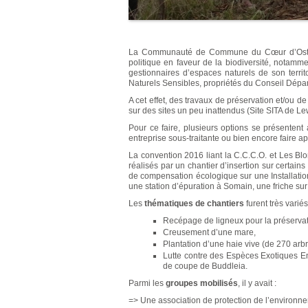
La Communauté de Commune du Cœur d’Ostrev
politique en faveur de la biodiversité, notamm
gestionnaires d’espaces naturels de son ter
Naturels Sensibles, propriétés du Conseil Départ
A cet effet, des travaux de préservation et/ou d
sur des sites un peu inattendus (Site SITA de L
Pour ce faire, plusieurs options se présentent 
entreprise sous-traitante ou bien encore faire ap
La convention 2016 liant la C.C.C.O. et Les Blo
réalisés par un chantier d’insertion sur certain
de compensation écologique sur une Installati
une station d’épuration à Somain, une friche su
Les
thématiques de chantiers
furent très varié
Recépage de ligneux pour la préservat
Creusement d’une mare,
Plantation d’une haie vive (de 270 arbr
Lutte contre des Espèces Exotiques En
de coupe de Buddleia.
Parmi les
groupes mobilisés
, il y avait :
=> Une association de protection de l’environne