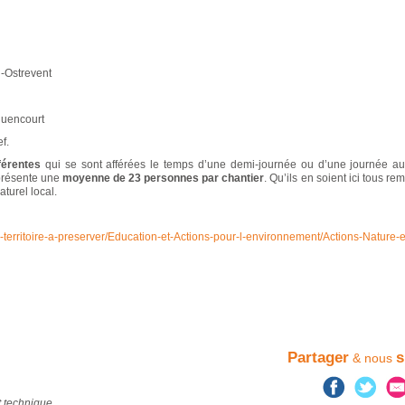
-Ostrevent
cquencourt
f.
férentes
qui se sont afférées le temps d’une demi-journée ou d’une journée au
présente une
moyenne de 23 personnes par chantier
. Qu’ils en soient ici tous re
aturel local.
n-territoire-a-preserver/Education-et-Actions-pour-l-environnement/Actions-Nature
Partager
s
& nous
 technique