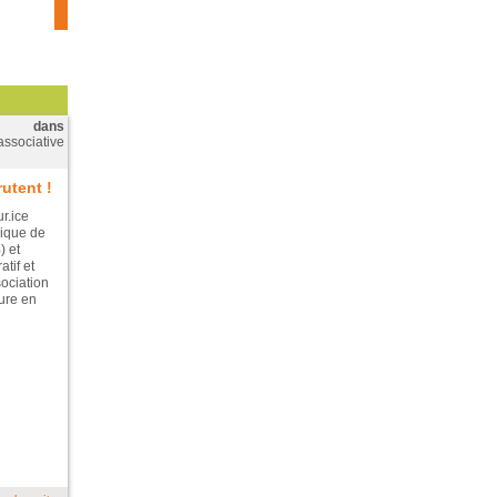
dans
associative
utent !
r.ice
ique de
) et
tif et
ociation
ture en