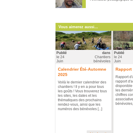
Vous aimerez aussi...
Publié
dans
Publié
le
24
Chantiers
le
24
Juin
bénévoles
Juin
Calendrier Été-Automne
Rapport 
2025
Rapport d'
rapport d'a
Voilà le dernier calendrier des
disponible
chantiers ! Il y en a pour tous
les dernièr
les goûts ! Vous trouverez tous
chiffres co
les sites, les dates et les
associative
thématiques des prochains
bénévoles, 
rendez-vous, ainsi que les
numéros des bénévoles [...]