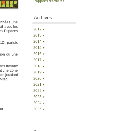
Rapports d'activités
Archives
années une
oit avec les
2012
des Espaces
2013
2014
C.O.
, parfois
2015
2016
rtion ou une
2017
des travaux
2018
ent une zone
2019
de jouxtant
2020
 Vred.
2021
2022
2023
2024
er
2025