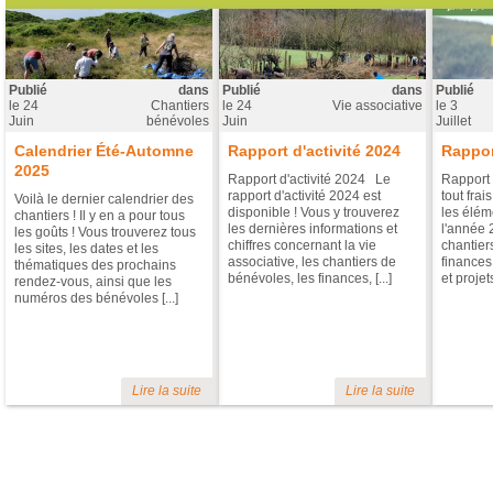
Publié
dans
Publié
dans
Publié
le
24
Chantiers
le
24
Vie associative
le
3
Juin
bénévoles
Juin
Juillet
Calendrier Été-Automne
Rapport d'activité 2024
Rappor
2025
Rapport d'activité 2024 Le
Rapport 
rapport d'activité 2024 est
tout frai
Voilà le dernier calendrier des
disponible ! Vous y trouverez
les éléme
chantiers ! Il y en a pour tous
les dernières informations et
l'année 
les goûts ! Vous trouverez tous
chiffres concernant la vie
chantier
les sites, les dates et les
associative, les chantiers de
finances
thématiques des prochains
bénévoles, les finances, [...]
et projets 
rendez-vous, ainsi que les
numéros des bénévoles [...]
Lire la suite
Lire la suite