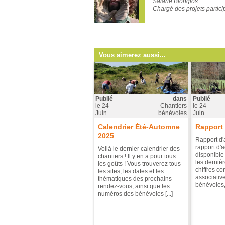
Salarié Blongios
Chargé des projets participa
Vous aimerez aussi...
Publié
dans
Publié
le
24
Chantiers
le
24
Juin
bénévoles
Juin
Calendrier Été-Automne
Rapport 
2025
Rapport d'
rapport d'a
Voilà le dernier calendrier des
disponible
chantiers ! Il y en a pour tous
les dernièr
les goûts ! Vous trouverez tous
chiffres co
les sites, les dates et les
associative
thématiques des prochains
bénévoles, 
rendez-vous, ainsi que les
numéros des bénévoles [...]