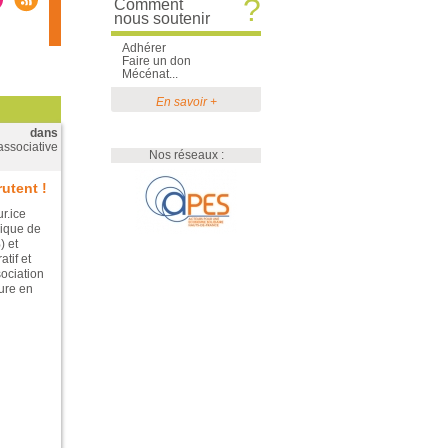
?
Comment
nous soutenir
Adhérer
Faire un don
Mécénat...
En savoir +
dans
associative
Nos réseaux :
utent !
r.ice
ique de
) et
tif et
ociation
ture en