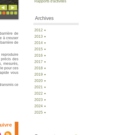
Rapports d'activités
Archives
2012
barrière de
2013
se à creuser
 barrière de
2014
2015
 reproduire
2016
 précis des
2017
és, mesurés,
ile pour ces
2018
rapide vous
2019
2020
 transmis ce
2021
2022
2023
2024
2025
uivre