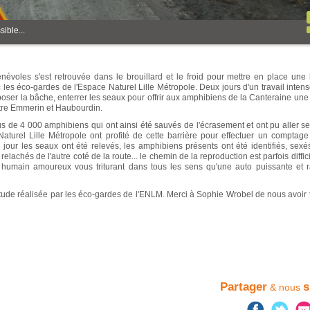
sible...
évoles s'est retrouvée dans le brouillard et le froid pour mettre en place une 
 les éco-gardes de l'Espace Naturel Lille Métropole. Deux jours d'un travail inten
 poser la bâche, enterrer les seaux pour offrir aux amphibiens de la Canteraine une
ntre Emmerin et Haubourdin.
s de 4 000 amphibiens qui ont ainsi été sauvés de l'écrasement et ont pu aller se
Naturel Lille Métropole ont profité de cette barrière pour effectuer un comptage
 jour les seaux ont été relevés, les amphibiens présents ont été identifiés, sex
lachés de l'autre coté de la route... le chemin de la reproduction est parfois diffic
n humain amoureux vous triturant dans tous les sens qu'une auto puissante et 
étude réalisée par les éco-gardes de l'ENLM. Merci à Sophie Wrobel de nous avoir
Partager
s
& nous