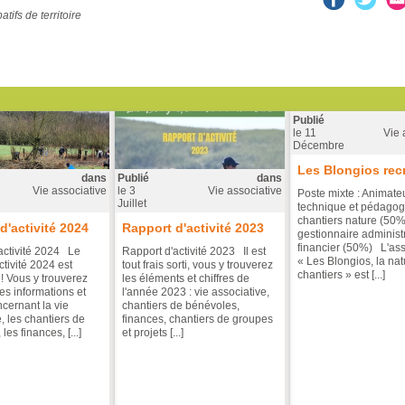
tifs de territoire
Publié
le
11
Vie 
Décembre
Les Blongios recr
dans
Publié
dans
Vie associative
le
3
Vie associative
Poste mixte : Animateu
Juillet
technique et pédagog
chantiers nature (50%
d'activité 2024
Rapport d'activité 2023
gestionnaire administra
financier (50%) L'ass
activité 2024 Le
Rapport d'activité 2023 Il est
« Les Blongios, la na
ctivité 2024 est
tout frais sorti, vous y trouverez
chantiers » est [...]
 ! Vous y trouverez
les éléments et chiffres de
es informations et
l'année 2023 : vie associative,
ncernant la vie
chantiers de bénévoles,
, les chantiers de
finances, chantiers de groupes
les finances, [...]
et projets [...]