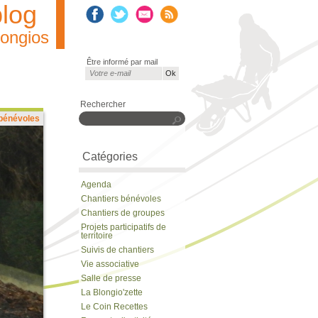
blog
longios
Être informé par mail
Courriel
*
Rechercher
 bénévoles
Rechercher
Catégories
Agenda
Chantiers bénévoles
Chantiers de groupes
Projets participatifs de
territoire
Suivis de chantiers
Vie associative
Salle de presse
La Blongio'zette
Le Coin Recettes