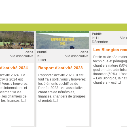
Publié
le
11
Vie 
Décembre
Les Blongios recr
dans
Publié
dans
Vie associative
le
3
Vie associative
Poste mixte : Animateu
Juillet
technique et pédagog
chantiers nature (50%
d'activité 2024
Rapport d'activité 2023
gestionnaire administra
financier (50%) L'ass
activité 2024 Le
Rapport d'activité 2023 Il est
« Les Blongios, la na
ctivité 2024 est
tout frais sorti, vous y trouverez
chantiers » est [...]
 ! Vous y trouverez
les éléments et chiffres de
es informations et
l'année 2023 : vie associative,
ncernant la vie
chantiers de bénévoles,
, les chantiers de
finances, chantiers de groupes
les finances, [...]
et projets [...]