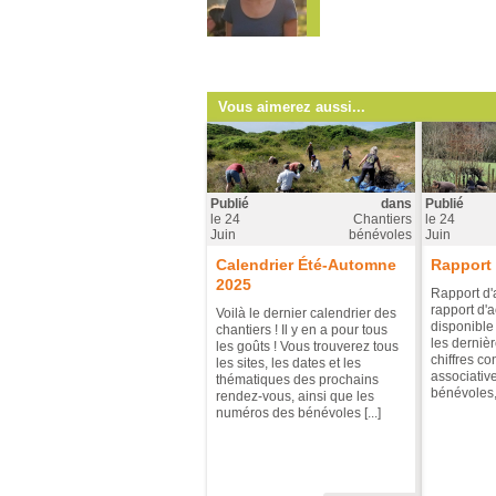
Vous aimerez aussi...
Publié
dans
Publié
le
24
Chantiers
le
24
Juin
bénévoles
Juin
Calendrier Été-Automne
Rapport 
2025
Rapport d'
rapport d'a
Voilà le dernier calendrier des
disponible
chantiers ! Il y en a pour tous
les dernièr
les goûts ! Vous trouverez tous
chiffres co
les sites, les dates et les
associative
thématiques des prochains
bénévoles, 
rendez-vous, ainsi que les
numéros des bénévoles [...]