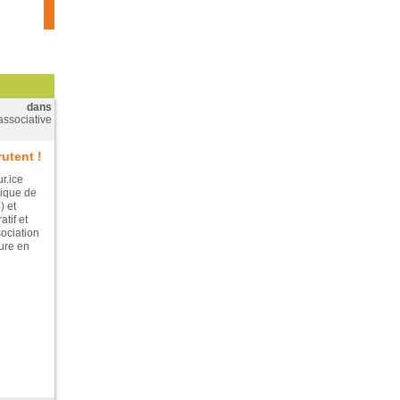
dans
associative
utent !
r.ice
ique de
) et
tif et
ociation
ture en