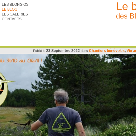
Le 
LES BLONGIOS
LE BLOG
des B
LES GALERIES
CONTACTS
23 Septembre 2022
Chantiers bénévoles
,
Vie a
Publié le
dans