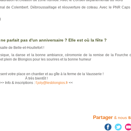
estauration et création de zone humide. Avec le Conseil départemental du Nord
nal de Colembert. Débroussaillage et réouverture de coteau. Avec le PNR Caps 
)
e parlait pas d'un anniversaire ? Elle est où la fête ?
lle de Belle-et-Houllefort !
usique, la danse et la bonne ambiance, céromonie de la remise de la Fourche d
et plein de Blongios pour les sourires et la bonne humeur
ent votre place en chantier et au gîte à la ferme de la Vausserie !
À très bientôt !
>> Info & inscriptions :
f.joly
@lesblongios.fr
<<
Partager
s
& nous