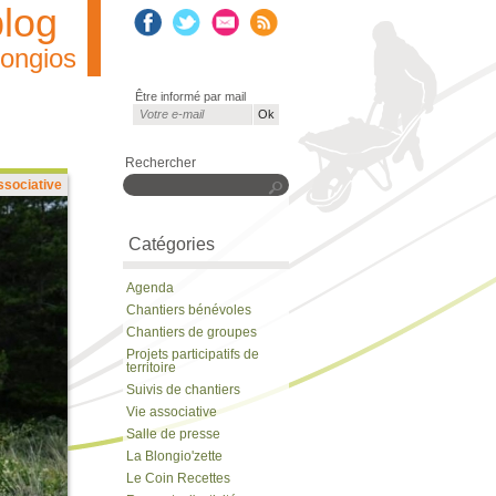
blog
longios
Être informé par mail
Courriel
*
Rechercher
ssociative
Rechercher
Catégories
Agenda
Chantiers bénévoles
Chantiers de groupes
Projets participatifs de
territoire
Suivis de chantiers
Vie associative
Salle de presse
La Blongio'zette
Le Coin Recettes