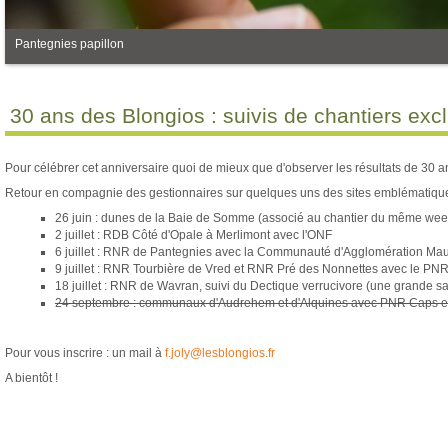
Pantegnies papillon
30 ans des Blongios : suivis de chantiers excl
Pour célébrer cet anniversaire quoi de mieux que d'observer les résultats de 30 a
Retour en compagnie des gestionnaires sur quelques uns des sites emblématiques
26 juin : dunes de la Baie de Somme (associé au chantier du même we
2 juillet : RDB Côté d'Opale à Merlimont avec l'ONF
6 juillet : RNR de Pantegnies avec la Communauté d'Agglomération M
9 juillet : RNR Tourbière de Vred et RNR Pré des Nonnettes avec le PN
18 juillet : RNR de Wavran, suivi du Dectique verrucivore (une grande 
24 septembre : communaux d'Audrehem et d'Alquines avec PNR Caps et
Pour vous inscrire : un mail à
f.joly
@lesblongios.fr
A bientôt !