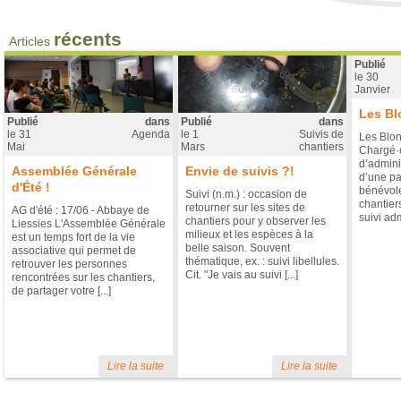
Rapport d'activité 2023
Publié le
3 Juillet
dans "Vie associat
récents
Articles
Publié
Rapport d'activité 2023 Il est to
le
30
les éléments et chiffres de l'
Janvier
chantiers de bénévoles, finan
projets en cours et à venir. Bonn
Les Bl
2023
Publié
dans
Publié
dans
le
31
Agenda
le
1
Suivis de
Les Blon
Mai
Mars
chantiers
Chargé·e
d’admini
Assemblée Générale
Envie de suivis ?!
d’une pa
d'Été !
bénévole
Suivi (n.m.) : occasion de
chantiers
retourner sur les sites de
AG d'été : 17/06 - Abbaye de
suivi admi
chantiers pour y observer les
Liessies L'Assemblée Générale
milieux et les espèces à la
est un temps fort de la vie
belle saison. Souvent
associative qui permet de
Les Blongios recrutent !
thématique, ex. : suivi libellules.
retrouver les personnes
Cit. "Je vais au suivi [...]
rencontrées sur les chantiers,
Publié le
11 Décembre
dans "Vie as
de partager votre [...]
Poste mixte : Animateur.ice 
chantiers nature (50%) et ge
financier (50%) L'association
chantiers » est une associatio
des milieux naturels et l’éduc
Lire la suite
Lire la suite
France et ailleurs en France grâce 