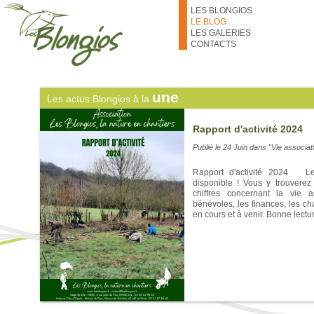
thématiques des prochains 
Aller au contenu principal
LES BLONGIOS
numéros des bénévoles qui les c
de fil pour s'inscrire ! À très bien
LE BLOG
LES GALERIES
CONTACTS
une
Les actus Blongios à la
Rapport d'activité 2024
Publié le
24 Juin
dans "Vie associat
Rapport d'activité 2024 Le 
disponible ! Vous y trouverez 
chiffres concernant la vie a
bénévoles, les finances, les ch
en cours et à venir. Bonne lectur